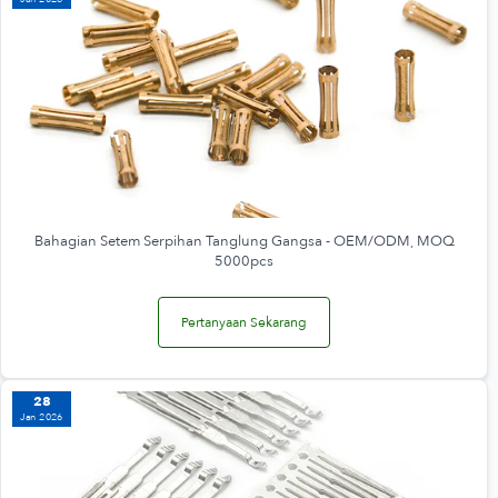
Bahagian Setem Serpihan Tanglung Gangsa - OEM/ODM, MOQ
5000pcs
Pertanyaan Sekarang
28
Jan 2026