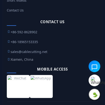
Short Videos
Contact Us
CONTACT US
+86-592-8628902
+86-18965153335
sales@cablecutting.net
Xiamen, China
MOBILE ACCESS